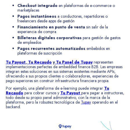
Checkout integrado
en plataformas de e-commerce o
marketplaces
Pagos instantáneos
a conductores, repartidores o
freelancers desde apps de gestión
Financiamiento en punto de venta
sin salir de la
experiencia de compra
Billeteras digitales corporativas
para gestión de gastos
de empleados
Pagos recurrentes automatizados
embebidos en
plataformas de suscripción
Tu Payout
,
Tu Recaudo
y
Tu Panel de Tupay
representan
implementaciones perfectas de embedded finance B2B. Las empresas
integran estas soluciones en sus sistemas existentes mediante APIs,
ofreciendo a sus propios clientes o colaboradores, experiencias de
pago superiores sin construir infraestructura financiera propia.
Por ejemplo, una plataforma de e-learning puede integrar
Tu
Recaudo
para cobrar cursos y
Tu Payout
para pagar a instructores,
todo desde su propio panel administrativo, con la marca de la
plataforma, pero la robustez tecnológica de
Tupay
operando en el
backend.