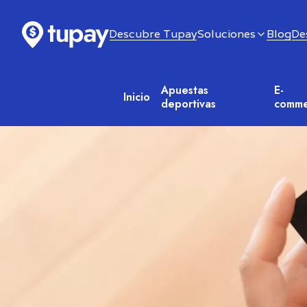
Descubre Tupay
Blog
De
Soluciones
Descubre Tupay
Blog
De
Apuestas
E-
Inicio
deportivas
comme