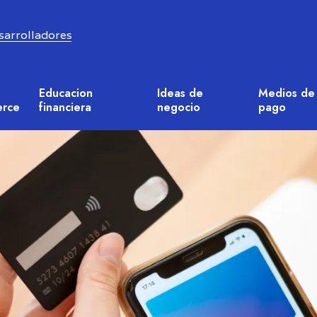
sarrolladores
sarrolladores
Educacion
Ideas de
Medios de
rce
financiera
negocio
pago